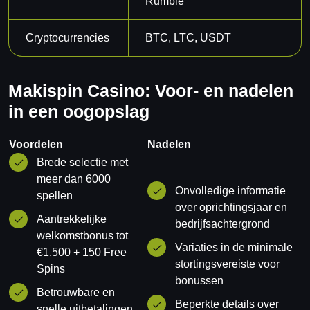
Rumble
Cryptocurrencies
BTC, LTC, USDT
Makispin Casino: Voor- en nadelen
in een oogopslag
Voordelen
Nadelen
Brede selectie met
meer dan 6000
Onvolledige informatie
spellen
over oprichtingsjaar en
Aantrekkelijke
bedrijfsachtergrond
welkomstbonus tot
Variaties in de minimale
€1.500 + 150 Free
stortingsvereiste voor
Spins
bonussen
Betrouwbare en
Beperkte details over
snelle uitbetalingen