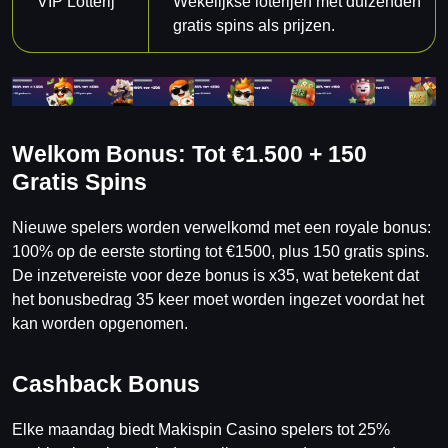
VIP Lotterij
Wekelijkse loterijen met duizenden
gratis spins als prijzen.
Welkom Bonus: Tot €1.500 + 150
Gratis Spins
Nieuwe spelers worden verwelkomd met een royale bonus:
100% op de eerste storting tot €1500, plus 150 gratis spins.
De inzetvereiste voor deze bonus is x35, wat betekent dat
het bonusbedrag 35 keer moet worden ingezet voordat het
kan worden opgenomen.
Cashback Bonus
Elke maandag biedt Makispin Casino spelers tot 25%