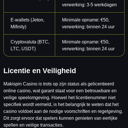
verwerking: 3-5 werkdagen
E-wallets (Jeton,
Minimale opname: €50,
Mifinity)
verwerking: binnen 24 uur
Cryptovaluta (BTC,
Minimale opname: €50,
LTC, USDT)
verwerking: binnen 24 uur
Licentie en Veiligheid
Makispin Casino is trots op zijn status als gelicentieerd
online casino, wat garant staat voor een betrouwbare en
veilige speelomgeving. Hoewel het licentienummer niet
specifiek wordt vermeld, is het belangrijk te weten dat het
casino voldoet aan de nodige voorschriften en regelgeving.
Dit zorgt ervoor dat spelers kunnen genieten van eerlijke
spellen en veilige transacties.