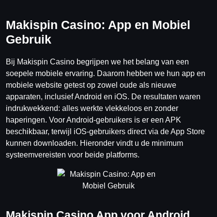
Makispin Casino: App en Mobiel
Gebruik
Bij Makispin Casino begrijpen we het belang van een
soepele mobiele ervaring. Daarom hebben we hun app en
mobiele website getest op zowel oude als nieuwe
apparaten, inclusief Android en iOS. De resultaten waren
indrukwekkend: alles werkte vlekkeloos en zonder
haperingen. Voor Android-gebruikers is er een APK
beschikbaar, terwijl iOS-gebruikers direct via de App Store
kunnen downloaden. Hieronder vindt u de minimum
systeemvereisten voor beide platforms.
Makispin Casino App voor Android