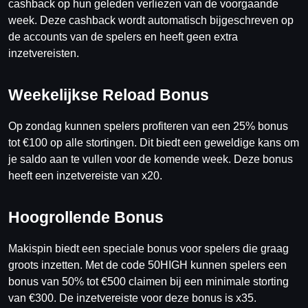
cashback op hun geleden verliezen van de voorgaande
week. Deze cashback wordt automatisch bijgeschreven op
de accounts van de spelers en heeft geen extra
inzetvereisten.
Weekelijkse Reload Bonus
Op zondag kunnen spelers profiteren van een 25% bonus
tot €100 op alle stortingen. Dit biedt een geweldige kans om
je saldo aan te vullen voor de komende week. Deze bonus
heeft een inzetvereiste van x20.
Hoogrollende Bonus
Makispin biedt een speciale bonus voor spelers die graag
groots inzetten. Met de code 50HIGH kunnen spelers een
bonus van 50% tot €500 claimen bij een minimale storting
van €300. De inzetvereiste voor deze bonus is x35.