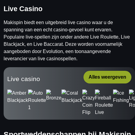
Live Casino
Makispin biedt een uitgebreid live casino waar u de
spanning van een echt casino-gevoel kunt ervaren.
Populaire live-spellen zijn onder andere Live Roulette, Live
Blackjack, en Live Baccarat. Deze worden voornamelijk
aangeboden door Evolution, een toonaangevende
leverancier van live casinospellen.
Alles weergeven
Live casino
Sportweddenschappen bij Makispin