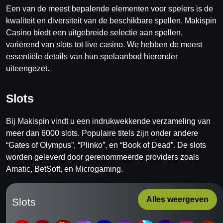
Een van de meest bepalende elementen voor spelers is de
kwaliteit en diversiteit van de beschikbare spellen. Makispin
Casino biedt een uitgebreide selectie aan spellen,
variërend van slots tot live casino. We hebben de meest
essentiële details van hun spelaanbod hieronder
uiteengezet.
Slots
Bij Makispin vindt u een indrukwekkende verzameling van
meer dan 6000 slots. Populaire titels zijn onder andere
“Gates of Olympus”, “Plinko”, en “Book of Dead”. De slots
worden geleverd door gerenommeerde providers zoals
Amatic, BetSoft, en Microgaming.
Alles weergeven
Slots