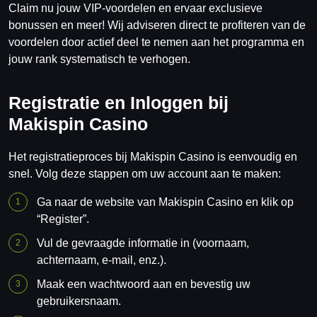
Claim nu jouw VIP-voordelen en ervaar exclusieve
bonussen en meer! Wij adviseren direct te profiteren van de
voordelen door actief deel te nemen aan het programma en
jouw rank systematisch te verhogen.
Registratie en Inloggen bij
Makispin Casino
Het registratieproces bij Makispin Casino is eenvoudig en
snel. Volg deze stappen om uw account aan te maken:
Ga naar de website van Makispin Casino en klik op
“Register”.
Vul de gevraagde informatie in (voornaam,
achternaam, e-mail, enz.).
Maak een wachtwoord aan en bevestig uw
gebruikersnaam.