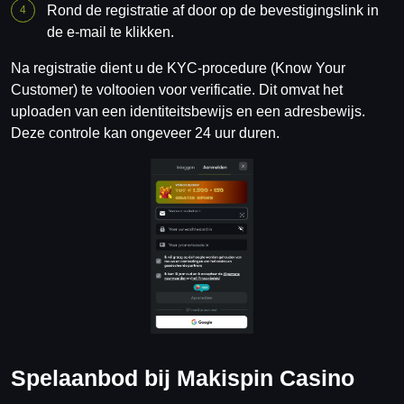
Rond de registratie af door op de bevestigingslink in
de e-mail te klikken.
Na registratie dient u de KYC-procedure (Know Your
Customer) te voltooien voor verificatie. Dit omvat het
uploaden van een identiteitsbewijs en een adresbewijs.
Deze controle kan ongeveer 24 uur duren.
Spelaanbod bij Makispin Casino